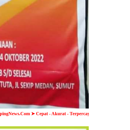
pat - Akurat - Terpercaya ➤ Semua Wartawan MediaPendampin