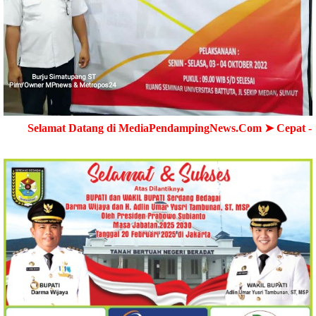
 Datang di MediaPendampingNews.Com ➤ Cepat - Akurat - Te