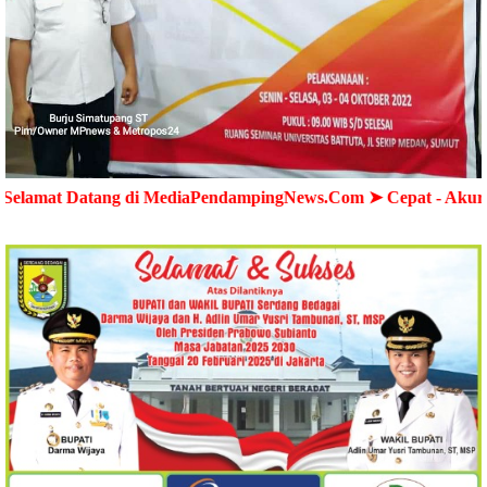
ang di MediaPendampingNews.Com ➤ Cepat - Akurat - Terperc