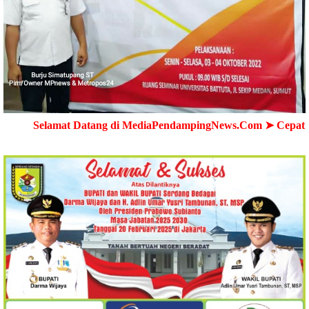
t Datang di MediaPendampingNews.Com ➤ Cepat - Akurat - Te