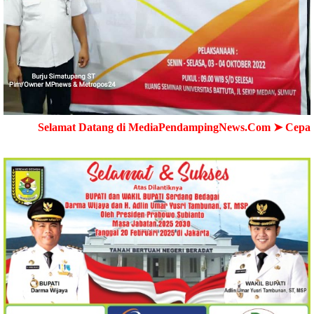
mat Datang di MediaPendampingNews.Com ➤ Cepat - Akurat - 