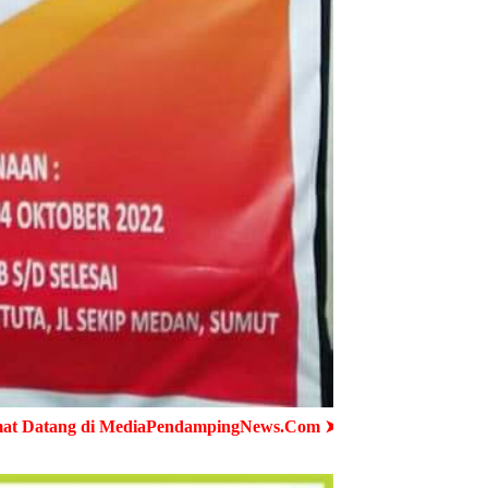
PendampingNews.Com ➤ Cepat - Akurat - Terpercaya ➤ Semua