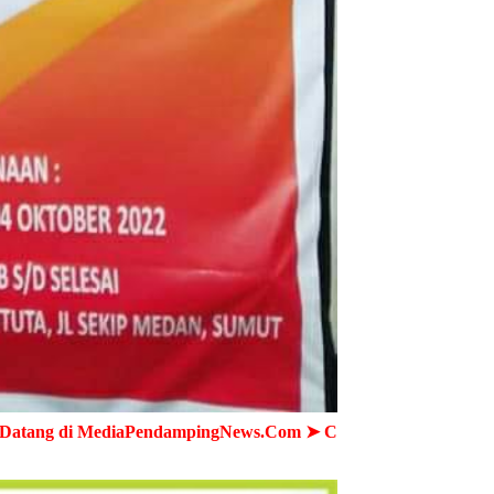
dampingNews.Com ➤ Cepat - Akurat - Terpercaya ➤ Semua Wa