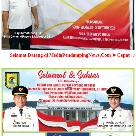
 Datang di MediaPendampingNews.Com ➤ Cepat - Akurat - Ter