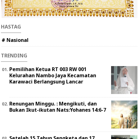
HASTAG
# Nasional
TRENDING
Pemilihan Ketua RT 003 RW 001
Kelurahan Nambo Jaya Kecamatan
Karawaci Berlangsung Lancar
Renungan Minggu. : Mengikuti, dan
Bukan Ikut-ikutan Nats:Yohanes 14:6-7
Setelah 15 Tahun Sengketa dan 17