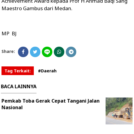
Achievement Award kepada Prof H Ahmad Baqi Sang
Maestro Gambus dari Medan.
MP BJ
Share:
Tag Terkait:
#Daerah
BACA LAINNYA
Pemkab Toba Gerak Cepat Tangani Jalan
Nasional