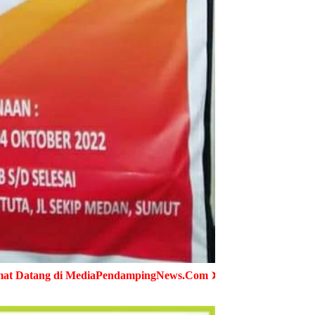
aPendampingNews.Com ➤ Cepat - Akurat - Terpercaya ➤ Semua