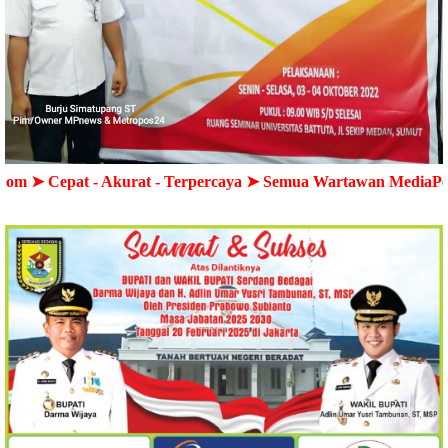
- Akurat - Terpercaya ➤ Semua Wartawan MediaPendampingNew