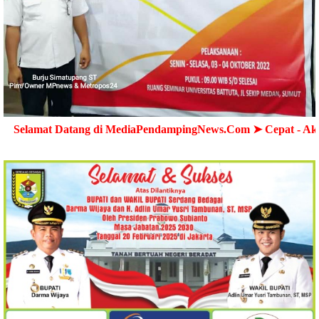
 Datang di MediaPendampingNews.Com ➤ Cepat - Akurat - Ter