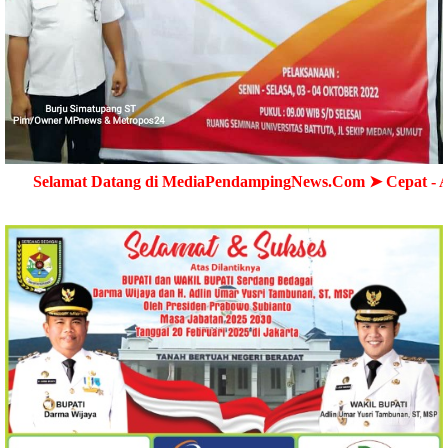
 Datang di MediaPendampingNews.Com ➤ Cepat - Akurat - Ter