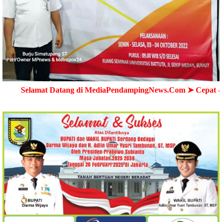
 Datang di MediaPendampingNews.Com ➤ Cepat - Akurat - Te