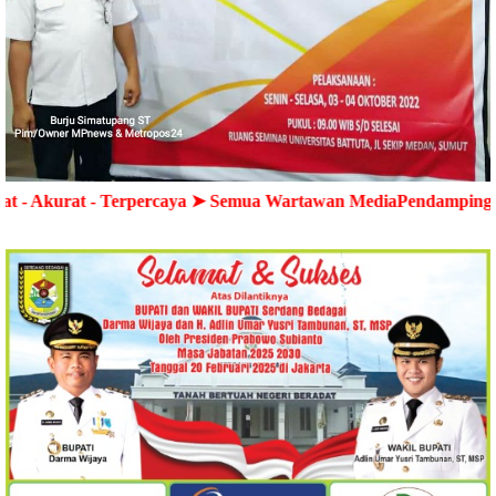
 Terpercaya ➤ Semua Wartawan MediaPendampingNews.Com dile