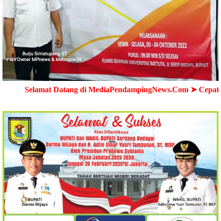
at Datang di MediaPendampingNews.Com ➤ Cepat - Akurat - T