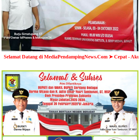
tang di MediaPendampingNews.Com ➤ Cepat - Akurat - Terper