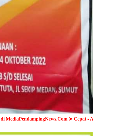
ngNews.Com ➤ Cepat - Akurat - Terpercaya ➤ Semua Wartawan