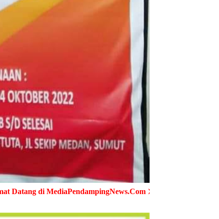
iaPendampingNews.Com ➤ Cepat - Akurat - Terpercaya ➤ Semu