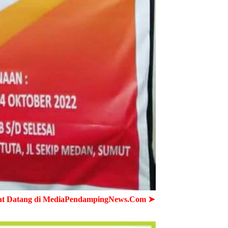
iaPendampingNews.Com ➤ Cepat - Akurat - Terpercaya ➤ Semu