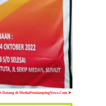
PendampingNews.Com ➤ Cepat - Akurat - Terpercaya ➤ Semua 