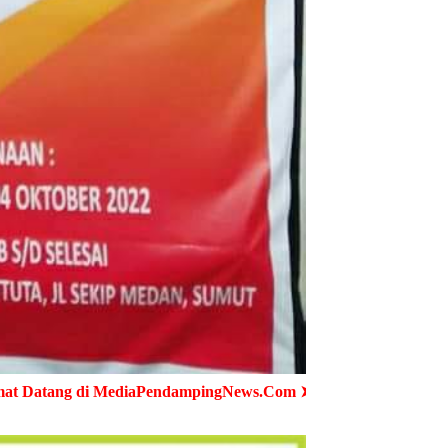
 MediaPendampingNews.Com ➤ Cepat - Akurat - Terpercaya ➤ 