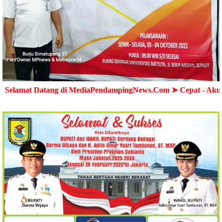
ang di MediaPendampingNews.Com ➤ Cepat - Akurat - Terperc