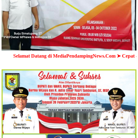
t Datang di MediaPendampingNews.Com ➤ Cepat - Akurat - Te