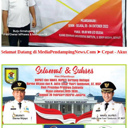
g di MediaPendampingNews.Com ➤ Cepat - Akurat - Terpercay