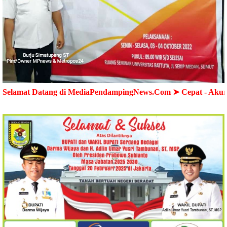
ng di MediaPendampingNews.Com ➤ Cepat - Akurat - Terperca