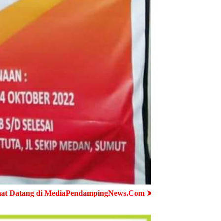
PendampingNews.Com ➤ Cepat - Akurat - Terpercaya ➤ Semua 