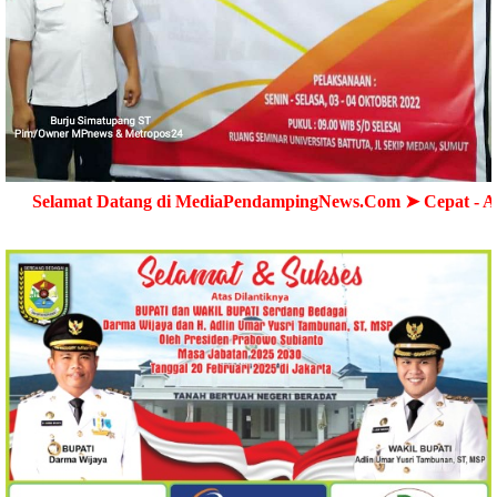
 Datang di MediaPendampingNews.Com ➤ Cepat - Akurat - Ter