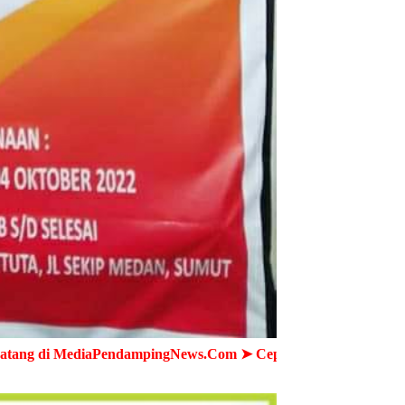
ampingNews.Com ➤ Cepat - Akurat - Terpercaya ➤ Semua War