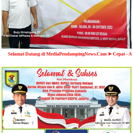
Datang di MediaPendampingNews.Com ➤ Cepat - Akurat - Terp