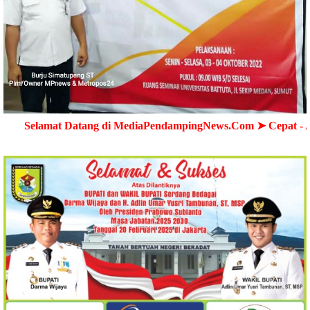
 Datang di MediaPendampingNews.Com ➤ Cepat - Akurat - Ter