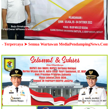
aya ➤ Semua Wartawan MediaPendampingNews.Com dilengkapi d