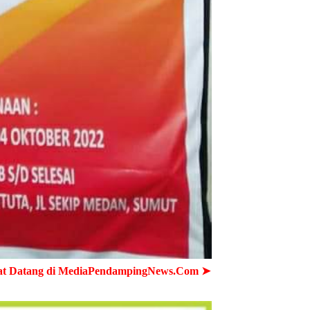
PendampingNews.Com ➤ Cepat - Akurat - Terpercaya ➤ Semua 