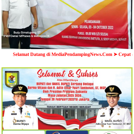
Datang di MediaPendampingNews.Com ➤ Cepat - Akurat - Terp