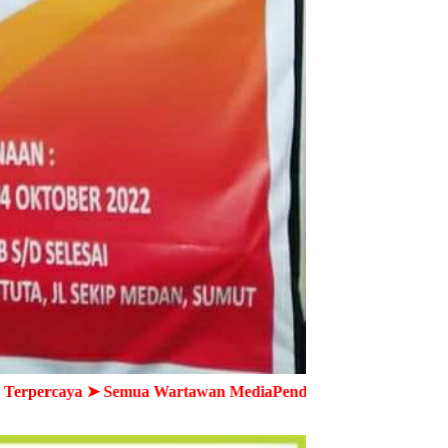
mua Wartawan MediaPendampingNews.Com dilengkapi dengan ID