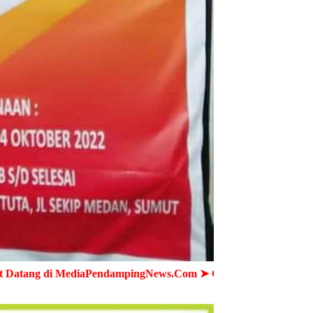
ediaPendampingNews.Com ➤ Cepat - Akurat - Terpercaya ➤ Se