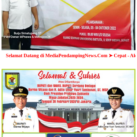
atang di MediaPendampingNews.Com ➤ Cepat - Akurat - Terpe