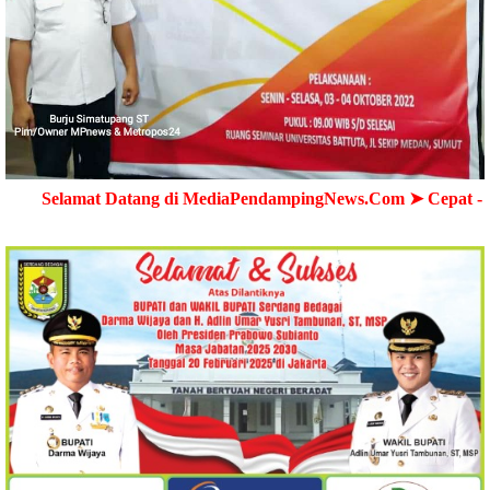
 Datang di MediaPendampingNews.Com ➤ Cepat - Akurat - Ter