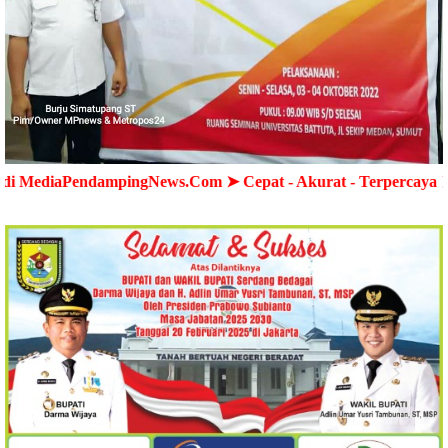
ndampingNews.Com ➤ Cepat - Akurat - Terpercaya ➤ Semua Wa