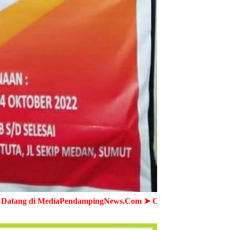
diaPendampingNews.Com ➤ Cepat - Akurat - Terpercaya ➤ Sem