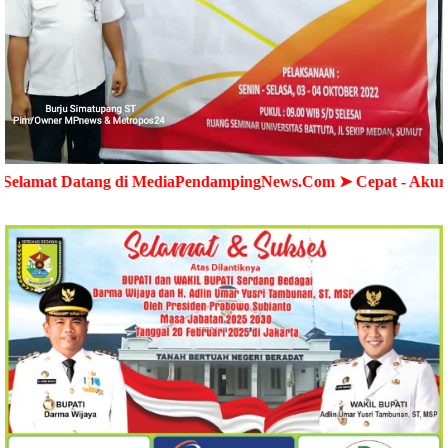
ng di MediaPendampingNews.Com ➤ Cepat - Akurat - Terperca