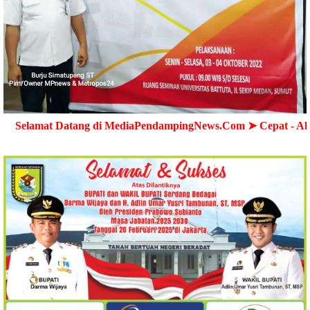
atang di MediaPendampingNews.Com ➤ Cepat - Akurat - Terpe