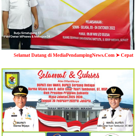
at Datang di MediaPendampingNews.Com ➤ Cepat - Akurat - T