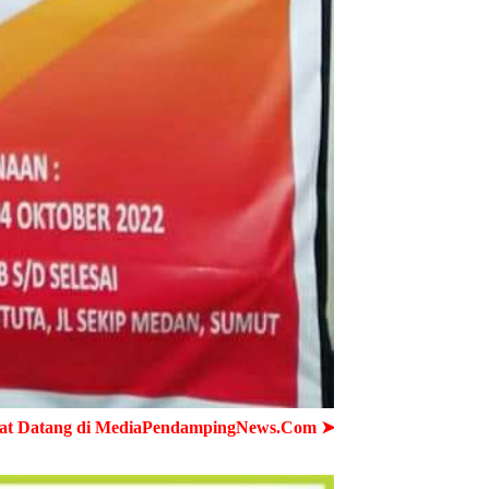
PendampingNews.Com ➤ Cepat - Akurat - Terpercaya ➤ Semua