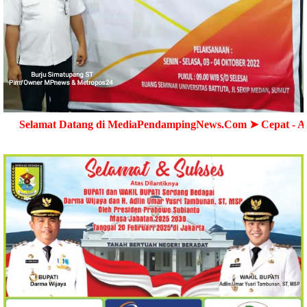
Datang di MediaPendampingNews.Com ➤ Cepat - Akurat - Terp